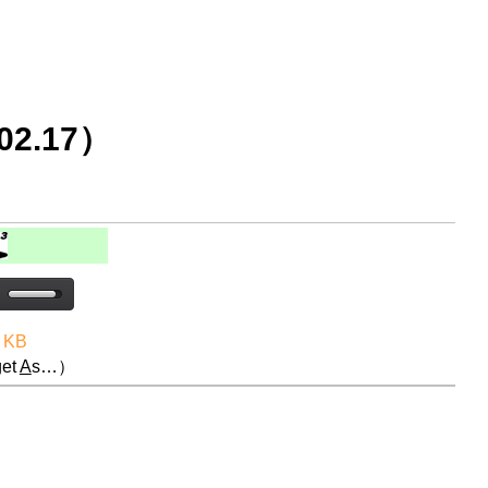
2.17）
 KB
et
A
s…）