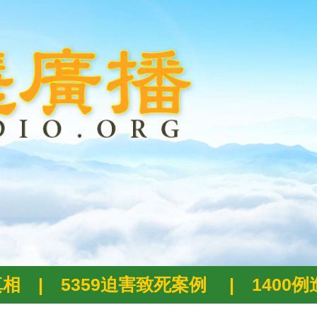
真相
|
5359迫害致死案例
|
1400