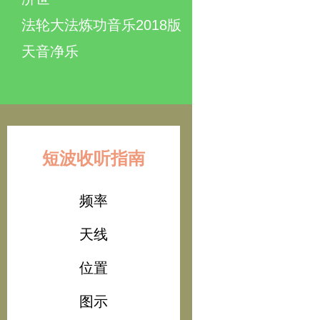
法轮大法炼功音乐2018版
天音净乐
短波收听指南
频率
天线
位置
图示