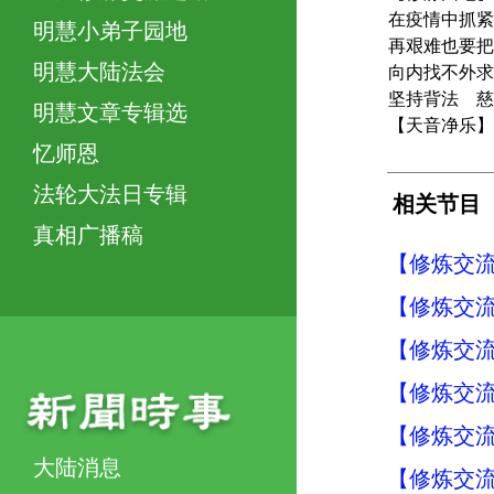
在疫情中抓紧
明慧小弟子园地
再艰难也要把
明慧大陆法会
向内找不外求
坚持背法 慈
明慧文章专辑选
【天音净乐】
忆师恩
法轮大法日专辑
相关节目
真相广播稿
【修炼交流】
【修炼交流】
【修炼交流】
【修炼交流】
【修炼交流】
大陆消息
【修炼交流】