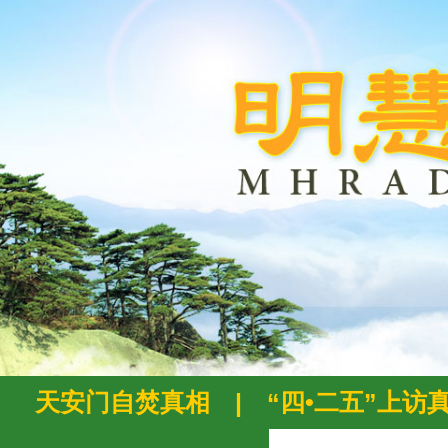
天安门自焚真相
|
“四•二五”上访