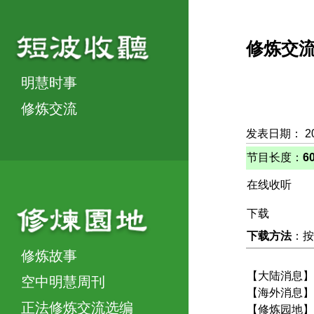
修炼交
明慧时事
修炼交流
发表日期： 2
节目长度：
6
在线收听
下载
下载方法
：按
修炼故事
【大陆消息】
空中明慧周刊
【海外消息】
正法修炼交流选编
【修炼园地】