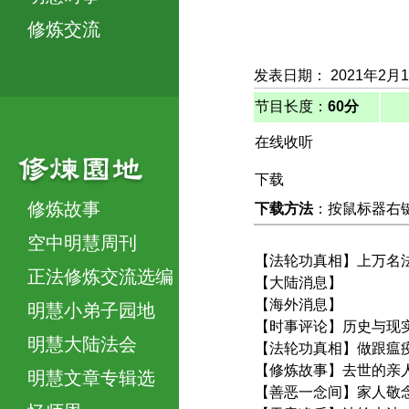
修炼交流
发表日期： 2021年2月
节目长度：
60分
在线收听
下载
修炼故事
下载方法
：按鼠标器右键，
空中明慧周刊
【法轮功真相】上万名
正法修炼交流选编
【大陆消息】
【海外消息】
明慧小弟子园地
【时事评论】历史与现
明慧大陆法会
【法轮功真相】做跟瘟
【修炼故事】去世的亲
明慧文章专辑选
【善恶一念间】家人敬