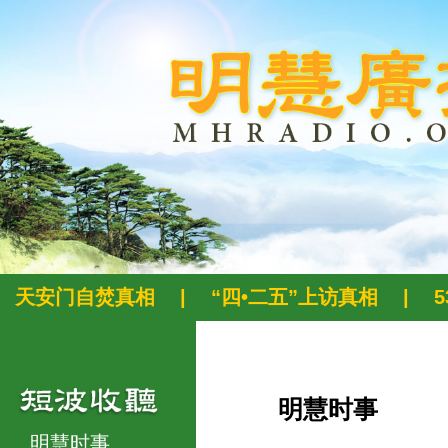
天安门自焚真相
|
“四•二五”上访真相
|
明慧时事
明慧时事