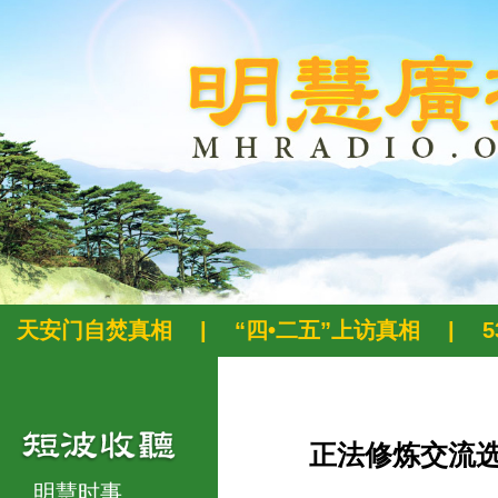
天安门自焚真相
|
“四•二五”上访真相
|
正法修炼交流
明慧时事