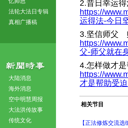
忆师恩
2.昔日幸运
https://www.
法轮大法日专辑
运得法-今日坚毅
真相广播稿
3.坚信师父
https://www.
父-师父就在身边-
4.怎样做才
https://www.
大陆消息
才是帮助受迫害同
海外消息
空中明慧周报
相关节目
大法洪传故事
传统文化
【正法修炼交流选编