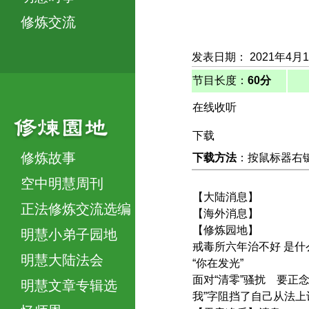
修炼交流
发表日期： 2021年4月
节目长度：
60分
在线收听
下载
修炼故事
下载方法
：按鼠标器右键，
空中明慧周刊
【大陆消息】
正法修炼交流选编
【海外消息】
【修炼园地】
明慧小弟子园地
戒毒所六年治不好 是
明慧大陆法会
“你在发光”
面对“清零”骚扰 要正
明慧文章专辑选
我”字阻挡了自己从法上