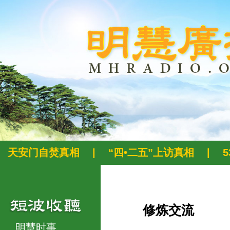
天安门自焚真相
|
“四•二五”上访真相
|
修炼交流
明慧时事