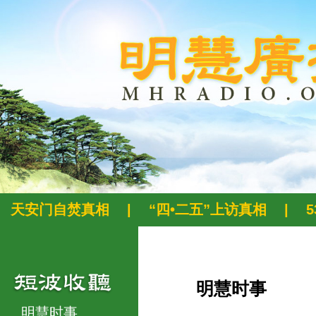
天安门自焚真相
|
“四•二五”上访真相
|
明慧时事
明慧时事