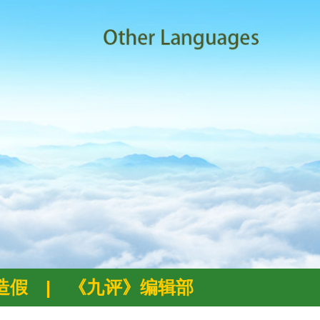
例造假
|
《九评》编辑部