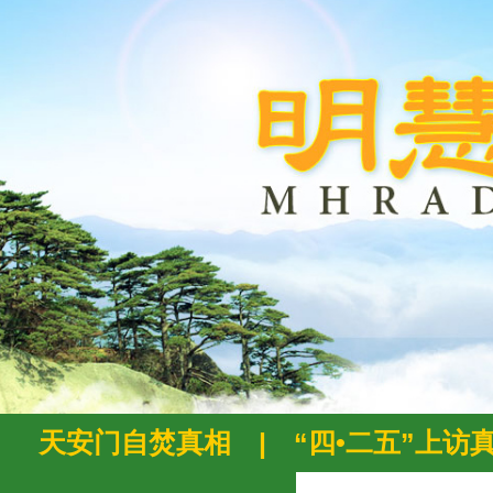
天安门自焚真相
|
“四•二五”上访