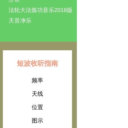
法轮大法炼功音乐2018版
天音净乐
短波收听指南
频率
天线
位置
图示