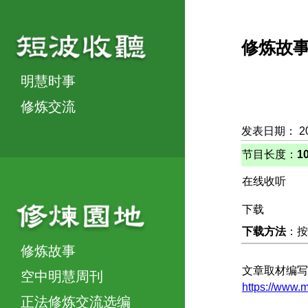
修炼故
明慧时事
修炼交流
发表日期： 2
节目长度：
1
在线收听
下载
下载方法
：按
修炼故事
文章取材编写
空中明慧周刊
https://www.
正法修炼交流选编