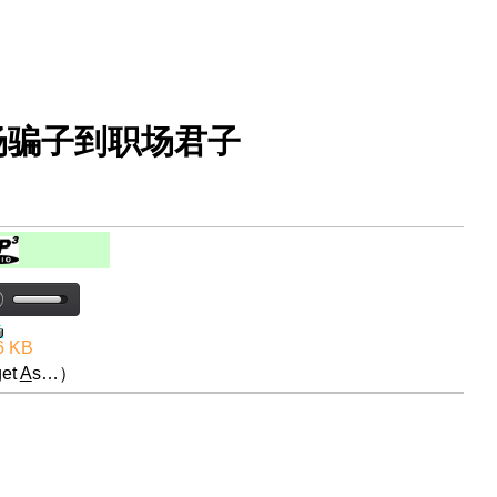
场骗子到职场君子
6 KB
et
A
s…）