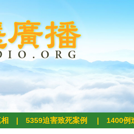
真相
|
5359迫害致死案例
|
1400