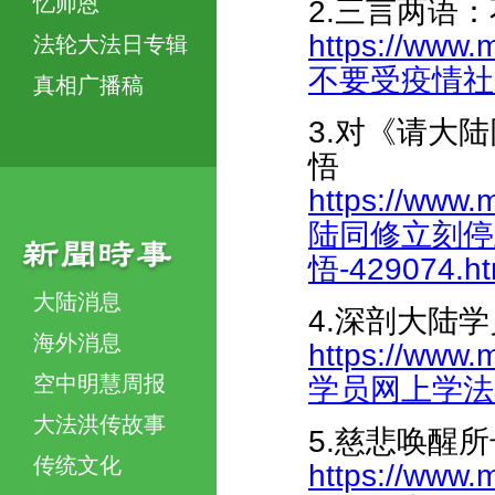
忆师恩
2.三言两语
https://www.
法轮大法日专辑
不要受疫情社会形
真相广播稿
3.对《请大
悟
https://www.
陆同修立刻停
悟-429074.ht
大陆消息
4.深剖大陆
海外消息
https://www.
空中明慧周报
学员网上学法着迷
大法洪传故事
5.慈悲唤醒
传统文化
https://www.