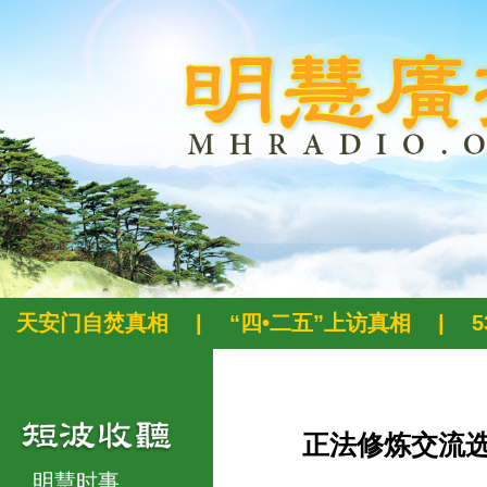
天安门自焚真相
|
“四•二五”上访真相
|
正法修炼交流
明慧时事