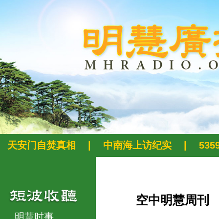
天安门自焚真相
|
中南海上访纪实
|
53
空中明慧周刊
明慧时事