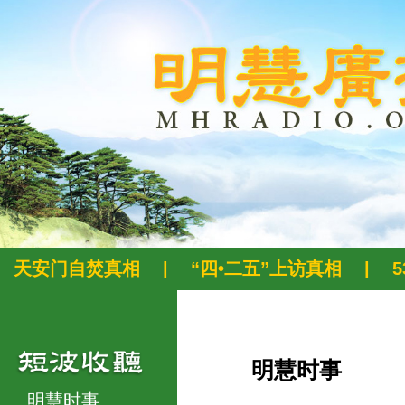
天安门自焚真相
|
“四•二五”上访真相
|
明慧时事
明慧时事