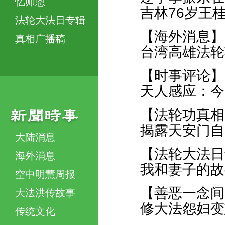
忆师恩
吉林76岁王
法轮大法日专辑
【海外消息】
真相广播稿
台湾高雄法轮
【时事评论】
天人感应：今
【法轮功真相
揭露天安门自
大陆消息
【法轮大法日
海外消息
我和妻子的故
空中明慧周报
【善恶一念间
大法洪传故事
修大法怨妇变
传统文化