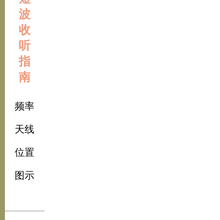
波
收
听
指
南
频率
天线
位置
图示