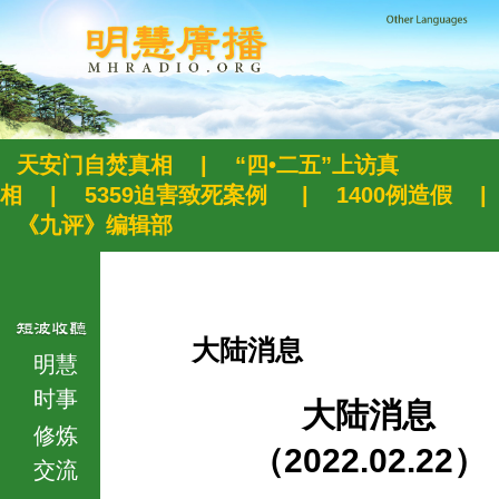
天安门自焚真相
|
“四•二五”上访真
相
|
5359迫害致死案例
|
1400例造假
|
《九评》编辑部
大陆消息
明慧
时事
大陆消息
修炼
（2022.02.22）
交流