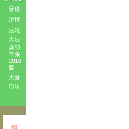
普度
济世
法轮
大法
炼功
音乐
2018
版
天音
净乐
短