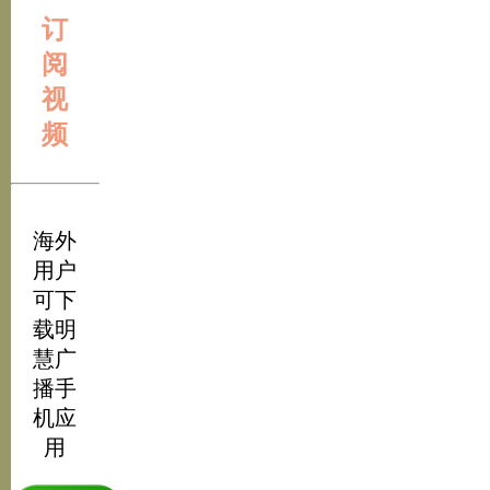
订
阅
视
频
海外
用户
可下
载明
慧广
播手
机应
用