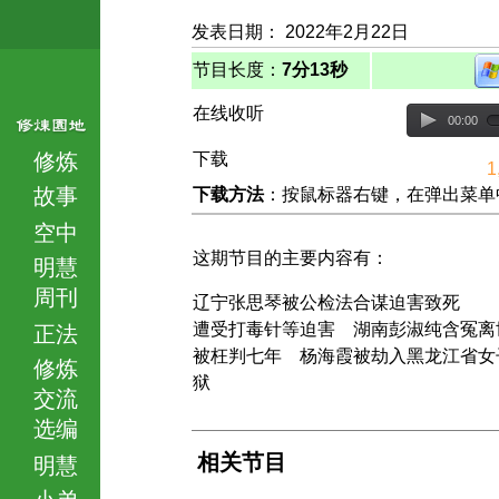
发表日期： 2022年2月22日
节目长度：
7分13秒
在线收听
00:00
修炼
下载
1
故事
下载方法
：按鼠标器右键，在弹出菜单中选择
空中
这期节目的主要内容有：
明慧
周刊
辽宁张思琴被公检法合谋迫害致死
遭受打毒针等迫害 湖南彭淑纯含冤离
正法
被枉判七年 杨海霞被劫入黑龙江省女
修炼
狱
交流
选编
相关节目
明慧
小弟