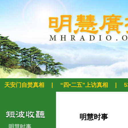
天安门自焚真相
|
“四•二五”上访真相
|
明慧时事
明慧时事