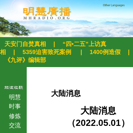
天安门自焚真相
|
“四•二五”上访真
相
|
5359迫害致死案例
|
1400例造假
|
《九评》编辑部
大陆消息
明慧
时事
大陆消息
修炼
（2022.05.01）
交流