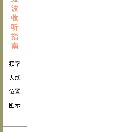
波
收
听
指
南
频率
天线
位置
图示