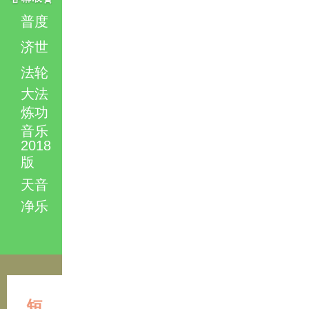
普度
济世
法轮
大法
炼功
音乐
2018
版
天音
净乐
短