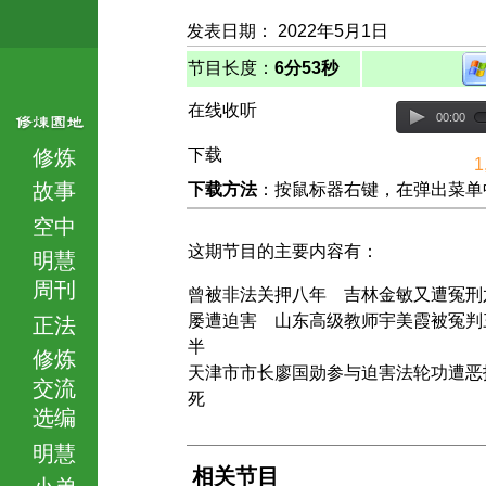
发表日期： 2022年5月1日
节目长度：
6分53秒
在线收听
00:00
修炼
下载
1
故事
下载方法
：按鼠标器右键，在弹出菜单中选择
空中
这期节目的主要内容有：
明慧
周刊
曾被非法关押八年 吉林金敏又遭冤刑
屡遭迫害 山东高级教师宇美霞被冤判
正法
半
修炼
天津市市长廖国勋参与迫害法轮功遭恶
交流
死
选编
明慧
相关节目
小弟