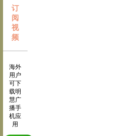
订
阅
视
频
海外
用户
可下
载明
慧广
播手
机应
用