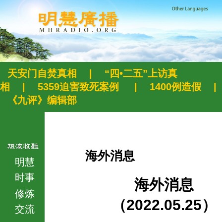
天安门自焚真相
|
“四•二五”上访真
相
|
5359迫害致死案例
|
1400例造假
|
《九评》编辑部
海外消息
明慧
时事
海外消息
修炼
（2022.05.25）
交流