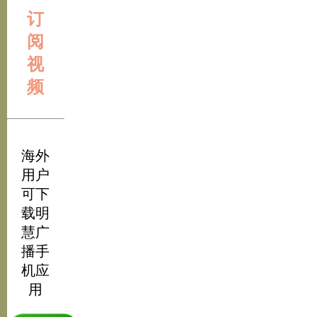
订
阅
视
频
海外
用户
可下
载明
慧广
播手
机应
用