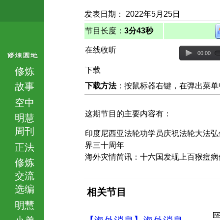
发表日期： 2022年5月25日
节目长度：
3分43秒
在线收听
00:00
修炼
下载
故事
下载方法
：按鼠标器右键，在弹出菜单中选择
空中
这期节目的主要内容有：
明慧
周刊
印度尼西亚法轮功学员庆祝法轮大法弘
界三十周年
正法
海外灾情简讯：十六国发现上百猴痘病
修炼
交流
选编
相关节目
明慧
小弟