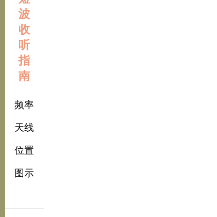
波
收
听
指
南
频率
天线
位置
图示