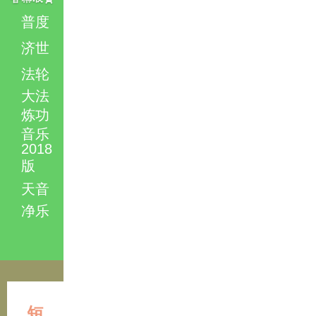
普度
济世
法轮
大法
炼功
音乐
2018
版
天音
净乐
短