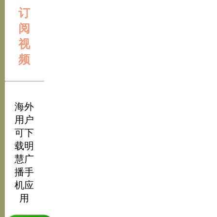
订
阅
视
频
海外
用户
可下
载明
慧广
播手
机应
用