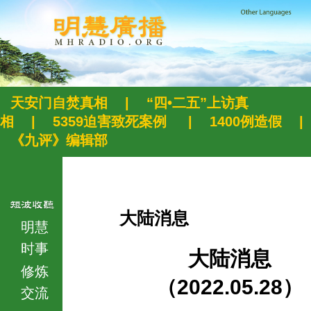
天安门自焚真相
|
“四•二五”上访真
相
|
5359迫害致死案例
|
1400例造假
|
《九评》编辑部
大陆消息
明慧
时事
大陆消息
修炼
（2022.05.28）
交流