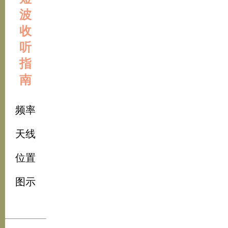
波
收
听
指
南
频率
天线
位置
图示