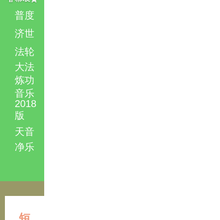
普度
济世
法轮
大法
炼功
音乐
2018
版
天音
净乐
短