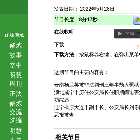
发表日期： 2022年5月28日
节目长度：
8分17秒
在线收听
00:00
修炼
下载
2
故事
下载方法
：按鼠标器右键，在弹出菜单中选择
空中
这期节目的主要内容有：
明慧
周刊
云南杨兰英被非法判刑三年半劫入冤狱
湖北咸宁市历任公安局长任职期间迫害
正法
功综述
修炼
辽宁省原大连市副市长、公安局长刘乐
交流
恶报被查
选编
明慧
相关节目
小弟