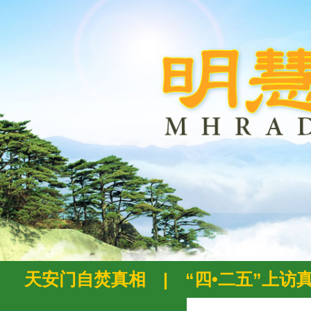
天安门自焚真相
|
“四•二五”上访