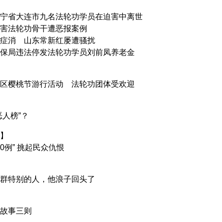
宁省大连市九名法轮功学员在迫害中离世
害法轮功骨干遭恶报案例
症消 山东常新红屡遭骚扰
保局违法停发法轮功学员刘前凤养老金
区樱桃节游行活动 法轮功团体受欢迎
恶人榜”？
】
00例” 挑起民众仇恨
群特别的人，他浪子回头了
故事三则