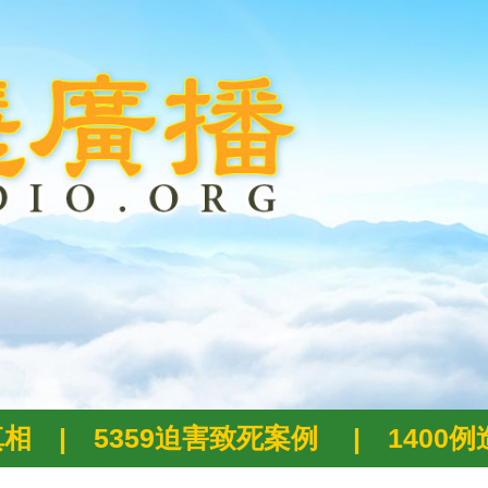
真相
|
5359迫害致死案例
|
1400