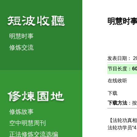
明慧时
明慧时事
修炼交流
发表日期： 2
节目长度：
6
在线收听
下载
下载方法
：按
修炼故事
【法轮功真相
空中明慧周刊
法轮功学员“4
正法修炼交流选编