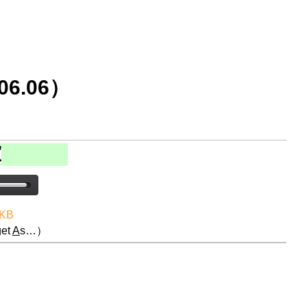
6.06）
 KB
et
A
s…）