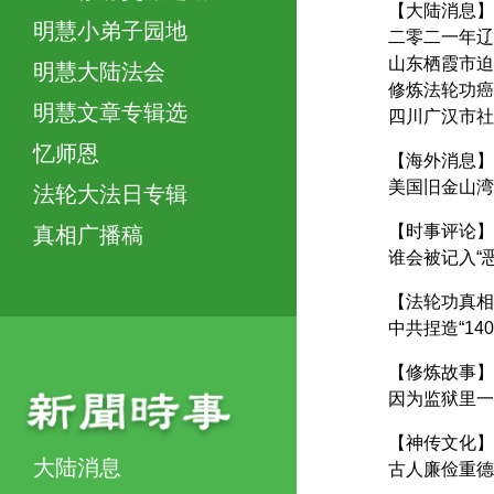
【大陆消息】
明慧小弟子园地
二零二一年辽
山东栖霞市迫
明慧大陆法会
修炼法轮功癌
明慧文章专辑选
四川广汉市社
忆师恩
【海外消息】
美国旧金山湾
法轮大法日专辑
【时事评论】
真相广播稿
谁会被记入“
【法轮功真相
中共捏造“14
【修炼故事】
因为监狱里一
【神传文化】
大陆消息
古人廉俭重德