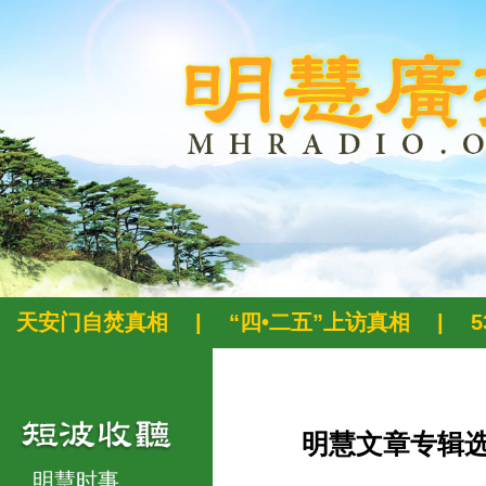
天安门自焚真相
|
“四•二五”上访真相
|
明慧文章专辑
明慧时事