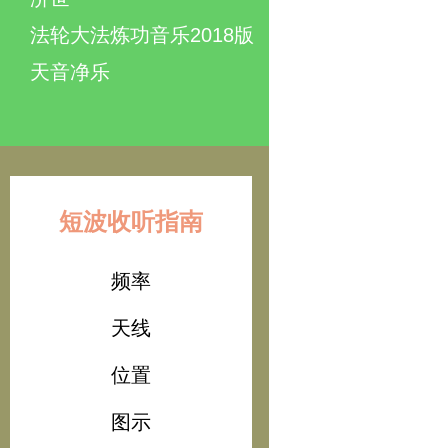
法轮大法炼功音乐2018版
天音净乐
短波收听指南
频率
天线
位置
图示