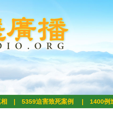
真相
|
5359迫害致死案例
|
1400