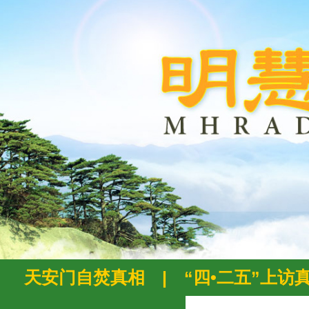
天安门自焚真相
|
“四•二五”上访