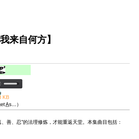
【你我来自何方】
3 KB
et
A
s…）
真、善、忍”的法理修炼，才能重返天堂。本集曲目包括：