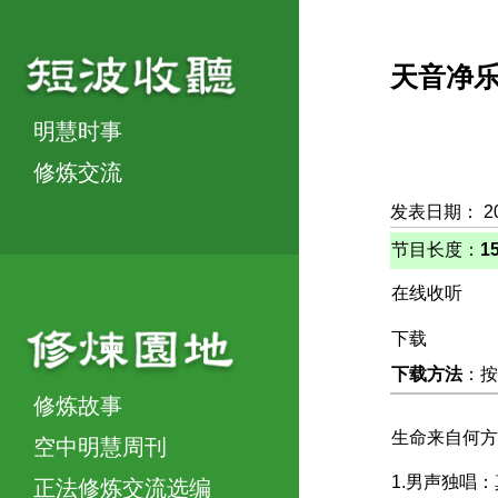
天音净
明慧时事
修炼交流
发表日期： 2
节目长度：
1
在线收听
下载
下载方法
：按
修炼故事
生命来自何方
空中明慧周刊
1.男声独唱
正法修炼交流选编