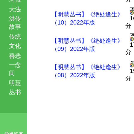
大法
【明慧丛书】《绝处逢生》
1
洪传
（10）2022年版
分
故事
传统
【明慧丛书】《绝处逢生》
1
文化
（09）2022年版
分
善恶
一念
【明慧丛书】《绝处逢生》
1
间
（08）2022年版
分
明慧
丛书