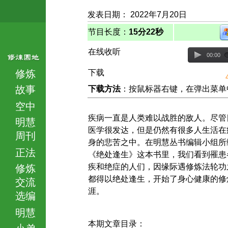
发表日期： 2022年7月20日
节目长度：
15分22秒
在线收听
00:00
修炼
下载
故事
下载方法
：按鼠标器右键，在弹出菜单中选择
空中
疾病一直是人类难以战胜的敌人。尽管
明慧
医学很发达，但是仍然有很多人生活在
周刊
身的悲苦之中。在明慧丛书编辑小组所
正法
《绝处逢生》这本书里，我们看到罹患
疾和绝症的人们，因缘际遇修炼法轮功
修炼
都得以绝处逢生，开始了身心健康的修
交流
涯。
选编
明慧
本期文章目录：
小弟