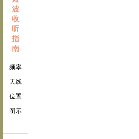
波
收
听
指
南
频率
天线
位置
图示