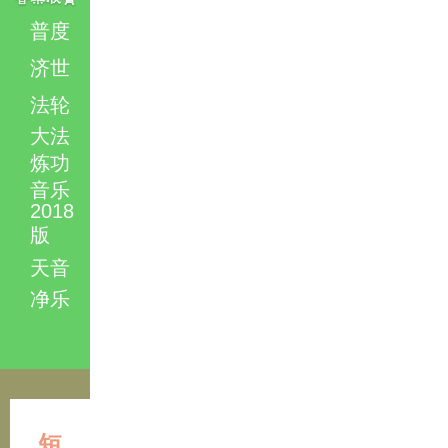
普度
济世
法轮
大法
炼功
音乐
2018
版
天音
净乐
短