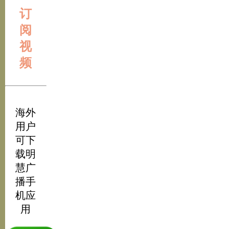
订
阅
视
频
海外
用户
可下
载明
慧广
播手
机应
用