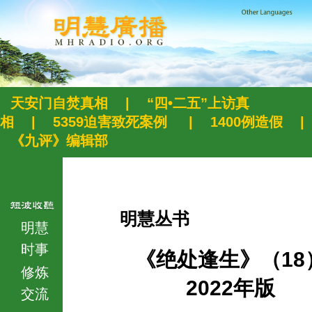
天安门自焚真相
|
“四•二五”上访真
相
|
5359迫害致死案例
|
1400例造假
|
《九评》编辑部
明慧丛书
明慧
时事
《绝处逢生》（18
修炼
2022年版
交流