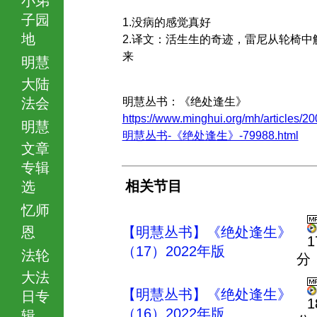
子园
1.没病的感觉真好
地
2.译文：活生生的奇迹，雷尼从轮椅中
来
明慧
大陆
法会
明慧丛书：《绝处逢生》
https://www.minghui.org/mh/articles/20
明慧
明慧丛书-《绝处逢生》-79988.html
文章
专辑
相关节目
选
忆师
恩
【明慧丛书】《绝处逢生》
1
（17）2022年版
法轮
分
大法
【明慧丛书】《绝处逢生》
日专
1
（16）2022年版
辑