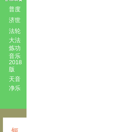
普度
济世
法轮
大法
炼功
音乐
2018
版
天音
净乐
短