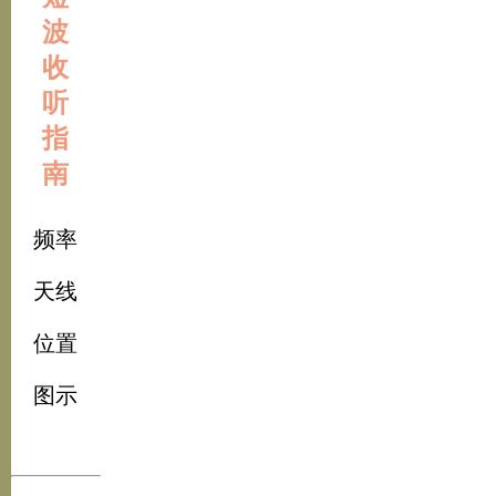
波
收
听
指
南
频率
天线
位置
图示