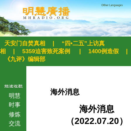
天安门自焚真相
|
“四•二五”上访真
相
|
5359迫害致死案例
|
1400例造假
|
《九评》编辑部
海外消息
明慧
时事
海外消息
修炼
（2022.07.20）
交流