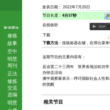
发表日期： 2022年7月20日
节目长度：
4分37秒
在线收听
00:00
修炼
下载
1
故事
下载方法
：按鼠标器右键，在弹出菜单中选择
空中
这期节目的主要内容有：
明慧
周刊
反迫害二十三周年 世界各地法轮功学
办悼念活动
正法
澳中观察家表示：呼吁国际社会人性和
修炼
的觉醒
交流
选编
相关节目
明慧
小弟