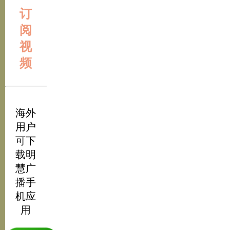
订
阅
视
频
海外
用户
可下
载明
慧广
播手
机应
用