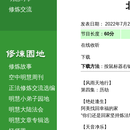
修炼交流
发表日期： 2022年7月
节目长度：
60分
在线收听
下载
修炼故事
下载方法
：按鼠标器右键，
空中明慧周刊
【风雨天地行】
正法修炼交流选编
第四集：历劫
明慧小弟子园地
【绝处逢生】
阿美找回幸福的家
明慧大陆法会
“你们还是回家坚持炼法
明慧文章专辑选
【天音净乐】