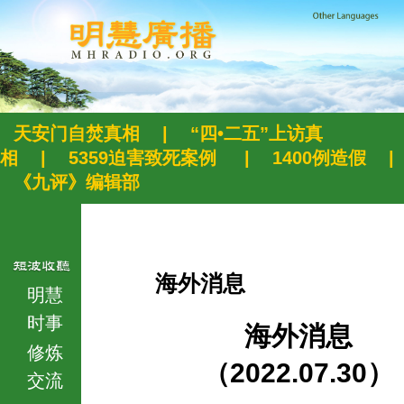
天安门自焚真相
|
“四•二五”上访真
相
|
5359迫害致死案例
|
1400例造假
|
《九评》编辑部
海外消息
明慧
时事
海外消息
修炼
（2022.07.30）
交流