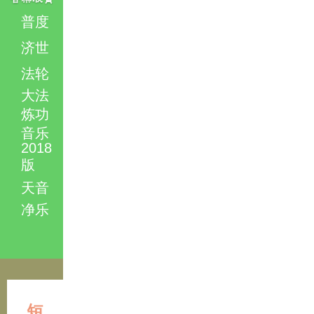
普度
济世
法轮
大法
炼功
音乐
2018
版
天音
净乐
短