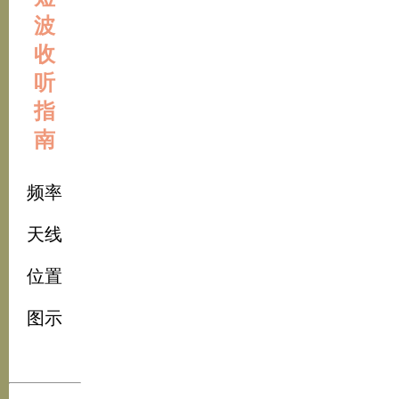
波
收
听
指
南
频率
天线
位置
图示