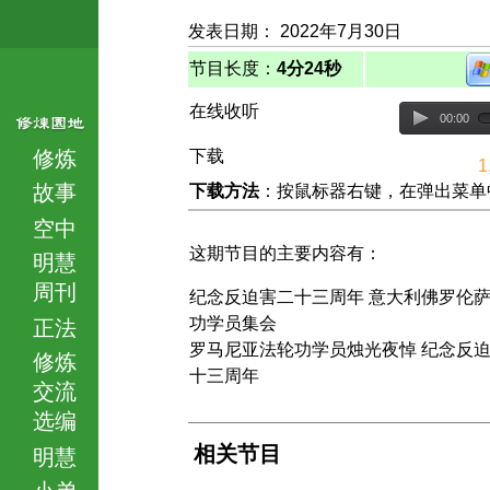
发表日期： 2022年7月30日
节目长度：
4分24秒
在线收听
00:00
修炼
下载
1
故事
下载方法
：按鼠标器右键，在弹出菜单中选择
空中
这期节目的主要内容有：
明慧
周刊
纪念反迫害二十三周年 意大利佛罗伦
功学员集会
正法
罗马尼亚法轮功学员烛光夜悼 纪念反
修炼
十三周年
交流
选编
相关节目
明慧
小弟