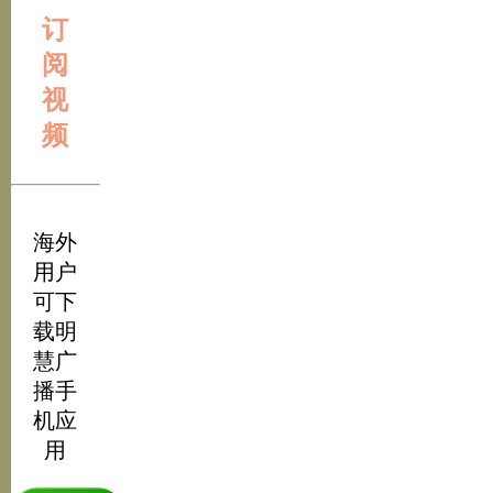
订
阅
视
频
海外
用户
可下
载明
慧广
播手
机应
用