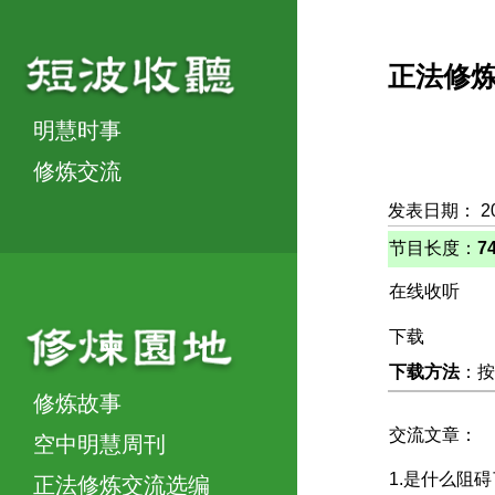
正法修
明慧时事
修炼交流
发表日期： 2
节目长度：
7
在线收听
下载
下载方法
：按
修炼故事
交流文章：
空中明慧周刊
1.是什么阻
正法修炼交流选编