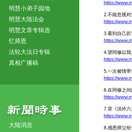
https://www
明慧小弟子园地
2.不能忽视
明慧大陆法会
https://ww
明慧文章专辑选
3.看到自己距
忆师恩
https://ww
法轮大法日专辑
4.望同修以
https://ww
真相广播稿
5.一次被情
https://ww
6.在同修之
https://ww
7.背《洪吟
https://www
大陆消息
8.感恩师父