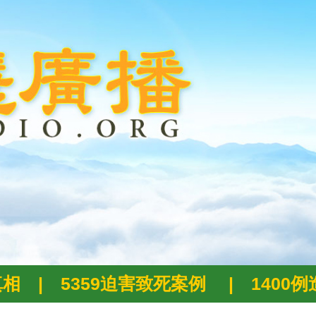
真相
|
5359迫害致死案例
|
1400