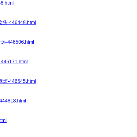
6.html
头-446449.html
远-446506.html
446171.html
烦-446545.html
44818.html
tml