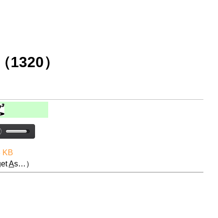
1320）
3 KB
et
A
s…）