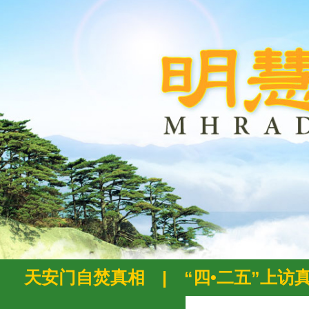
天安门自焚真相
|
“四•二五”上访