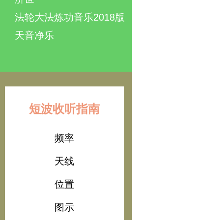
法轮大法炼功音乐2018版
天音净乐
短波收听指南
频率
天线
位置
图示