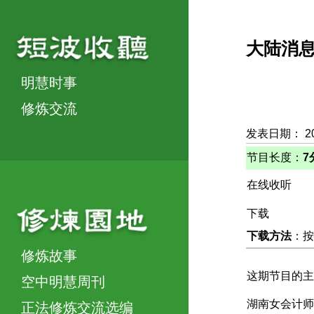
大陆消
明慧时事
修炼交流
发表日期： 2
节目长度：
7
在线收听
下载
下载方法
：按
修炼故事
这期节目的主
空中明慧周刊
湖南女会计师
正法修炼交流选编