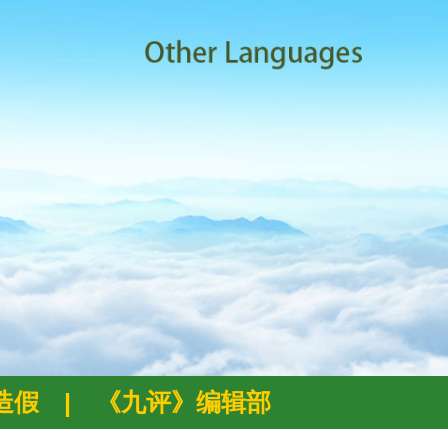
例造假
|
《九评》编辑部