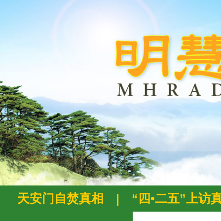
天安门自焚真相
|
“四•二五”上访