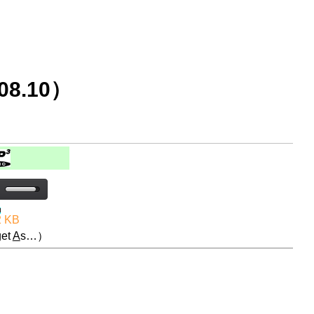
8.10）
2 KB
et
A
s…）