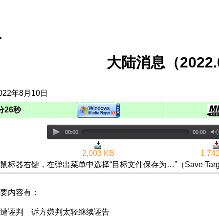
息
大陆消息（2022.0
022年8月10日
分26秒
00:00
00:00
2,003 KB
1,74
鼠标器右键，在弹出菜单中选择“目标文件保存为…”（Save Targ
要内容有：
遭诬判 诉方嫌判太轻继续诬告