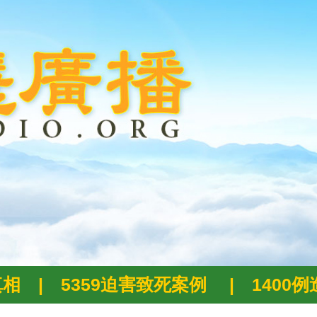
真相
|
5359迫害致死案例
|
1400