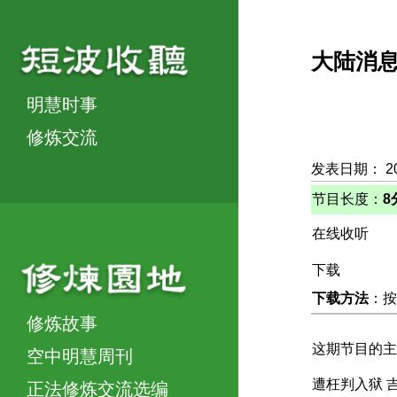
大陆消
明慧时事
修炼交流
发表日期： 2
节目长度：
8
在线收听
下载
下载方法
：按
修炼故事
这期节目的主
空中明慧周刊
遭枉判入狱 
正法修炼交流选编