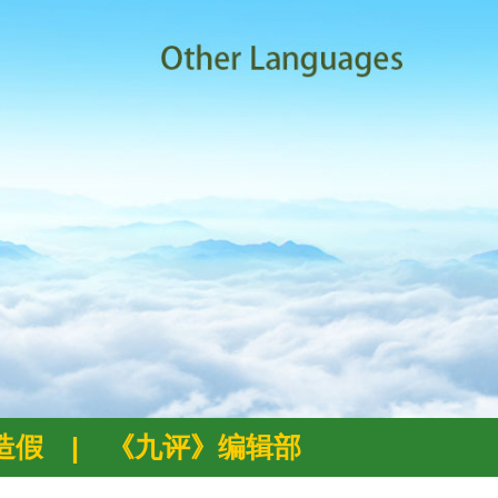
例造假
|
《九评》编辑部