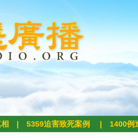
真相
|
5359迫害致死案例
|
1400