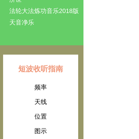
法轮大法炼功音乐2018版
天音净乐
短波收听指南
频率
天线
位置
图示