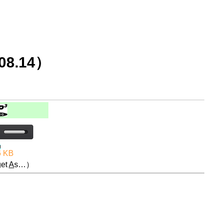
8.14）
6 KB
et
A
s…）