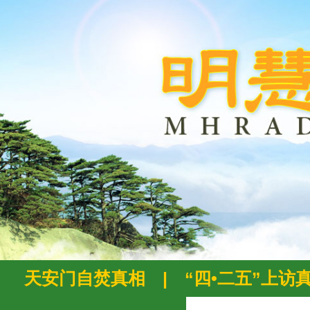
天安门自焚真相
|
“四•二五”上访