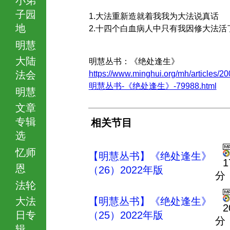
子园
1.大法重新造就着我我为大法说真话
地
2.十四个白血病人中只有我因修大法活
明慧
大陆
明慧丛书：《绝处逢生》
法会
https://www.minghui.org/mh/articles/20
明慧丛书-《绝处逢生》-79988.html
明慧
文章
专辑
相关节目
选
忆师
【明慧丛书】《绝处逢生》
1
恩
（26）2022年版
分
法轮
大法
【明慧丛书】《绝处逢生》
2
日专
（25）2022年版
分
辑