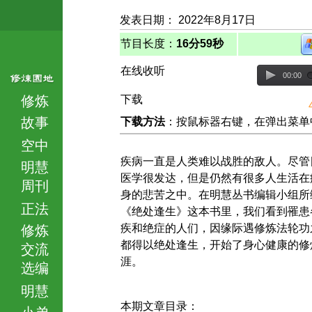
发表日期： 2022年8月17日
节目长度：
16分59秒
在线收听
00:00
修炼
下载
故事
下载方法
：按鼠标器右键，在弹出菜单中选择
空中
疾病一直是人类难以战胜的敌人。尽管
明慧
医学很发达，但是仍然有很多人生活在
周刊
身的悲苦之中。在明慧丛书编辑小组所
正法
《绝处逢生》这本书里，我们看到罹患
疾和绝症的人们，因缘际遇修炼法轮功
修炼
都得以绝处逢生，开始了身心健康的修
交流
涯。
选编
明慧
本期文章目录：
小弟