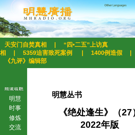
天安门自焚真相
|
“四•二五”上访真
相
|
5359迫害致死案例
|
1400例造假
|
《九评》编辑部
明慧丛书
明慧
时事
《绝处逢生》（27
修炼
2022年版
交流