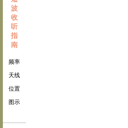
波
收
听
指
南
频率
天线
位置
图示