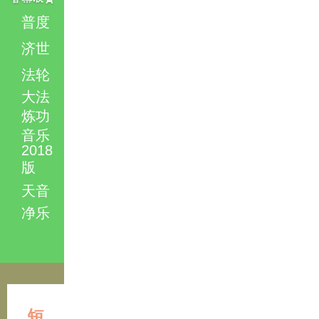
普度
济世
法轮
大法
炼功
音乐
2018
版
天音
净乐
短