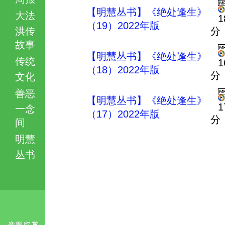
【明慧丛书】《绝处逢生》
大法
1
（19）2022年版
洪传
分
故事
【明慧丛书】《绝处逢生》
传统
1
（18）2022年版
分
文化
善恶
【明慧丛书】《绝处逢生》
1
一念
（17）2022年版
分
间
明慧
丛书