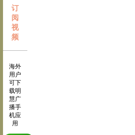
订
阅
视
频
海外
用户
可下
载明
慧广
播手
机应
用