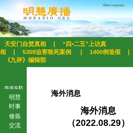
天安门自焚真相
|
“四•二五”上访真
相
|
5359迫害致死案例
|
1400例造假
|
《九评》编辑部
海外消息
明慧
时事
海外消息
修炼
（2022.08.29）
交流