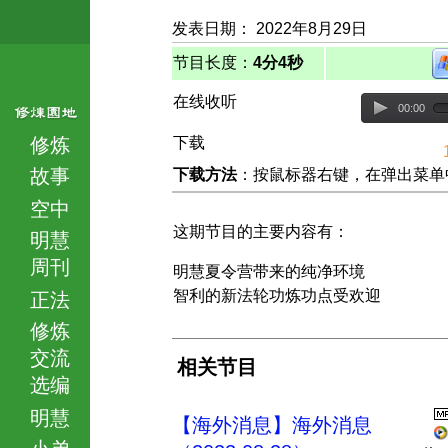
发表日期： 2022年8月29日
节目长度：
4分4秒
在线收听
00:00
修炼
下载
故事
下载方法
：按鼠标器右键，在弹出菜单中选择
空中
这期节目的主要内容有：
明慧
周刊
明慧夏令营带来的纯净环境
智利的新法轮功炼功点受欢迎
正法
修炼
交流
相关节目
选编
明慧
【海外消息】海外消息
小弟