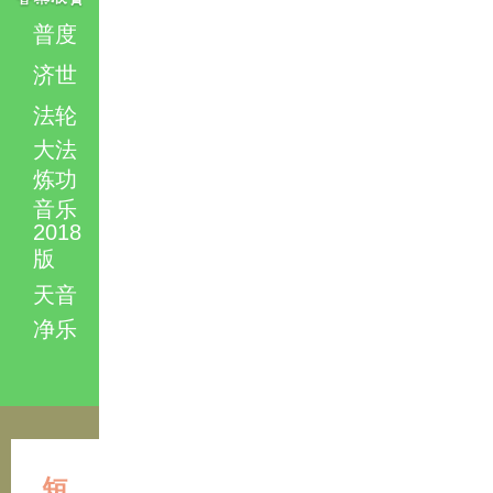
普度
济世
法轮
大法
炼功
音乐
2018
版
天音
净乐
短