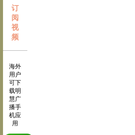
订
阅
视
频
海外
用户
可下
载明
慧广
播手
机应
用