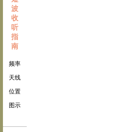
波
收
听
指
南
频率
天线
位置
图示