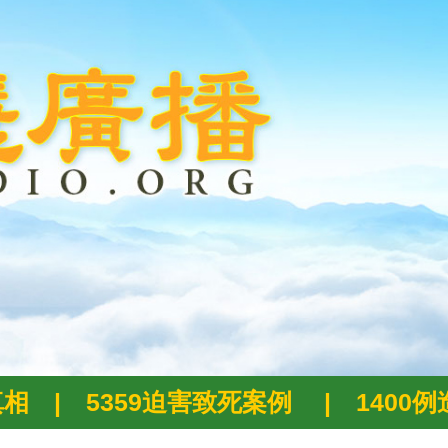
真相
|
5359迫害致死案例
|
1400