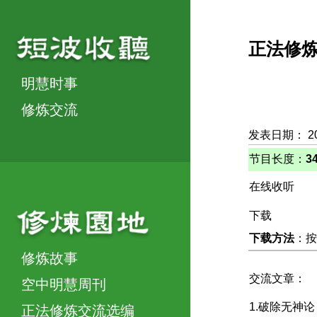
正法修
明慧时事
修炼交流
发表日期： 2
节目长度：
3
在线收听
下载
下载方法
：按
修炼故事
交流文章：
空中明慧周刊
1.破除无神
正法修炼交流选编