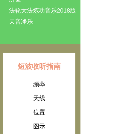
法轮大法炼功音乐2018版
天音净乐
短波收听指南
频率
天线
位置
图示