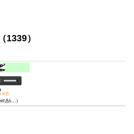
1339）
5 KB
et
A
s…）