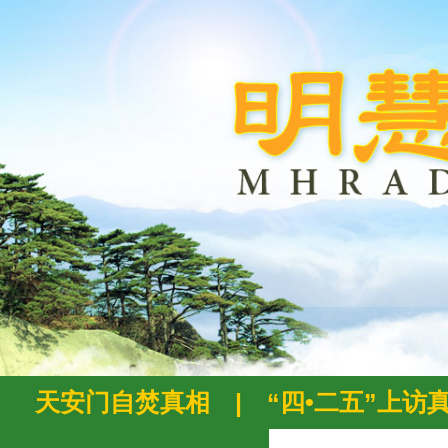
天安门自焚真相
|
“四•二五”上访