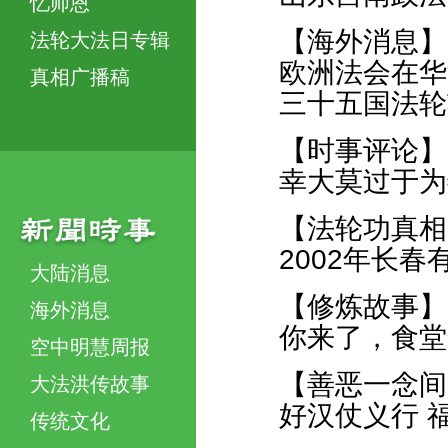
忆师恩
【海外消息】
法轮大法日专辑
欧洲法会在华
真相广播稿
三十五国法轮
【时事评论】
幸大莫过于为
【法轮功真相
2002年长
大陆消息
【修炼故事】
海外消息
你来了，食堂
空中明慧周报
【善恶一念间
大法洪传故事
好汉仗义行 
传统文化