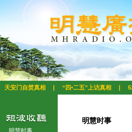
天安门自焚真相
|
“四•二五”上访真相
|
明慧时事
明慧时事