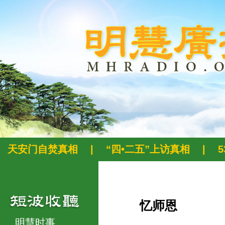
天安门自焚真相
|
“四•二五”上访真相
|
忆师恩
明慧时事