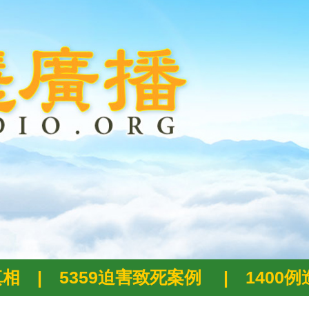
真相
|
5359迫害致死案例
|
1400