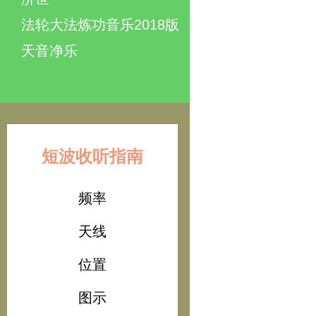
法轮大法炼功音乐2018版
天音净乐
短波收听指南
频率
天线
位置
图示