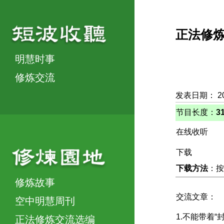
正法修
明慧时事
修炼交流
发表日期： 2
节目长度：
3
在线收听
下载
下载方法
：按
修炼故事
交流文章：
空中明慧周刊
1.不能带着“
正法修炼交流选编