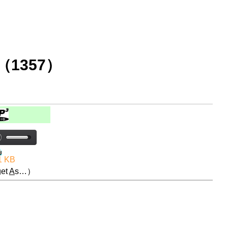
1357）
1 KB
et
A
s…）