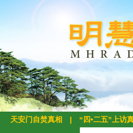
天安门自焚真相
|
“四•二五”上访