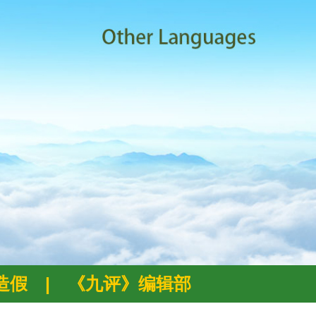
例造假
|
《九评》编辑部