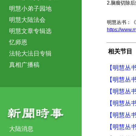
2.脑瘤切除
明慧小弟子园地
明慧大陆法会
明慧丛书：《
https://www
明慧文章专辑选
忆师恩
相关节目
法轮大法日专辑
真相广播稿
【明慧丛书
【明慧丛书
【明慧丛书
【明慧丛书
【明慧丛书
【明慧丛书
大陆消息