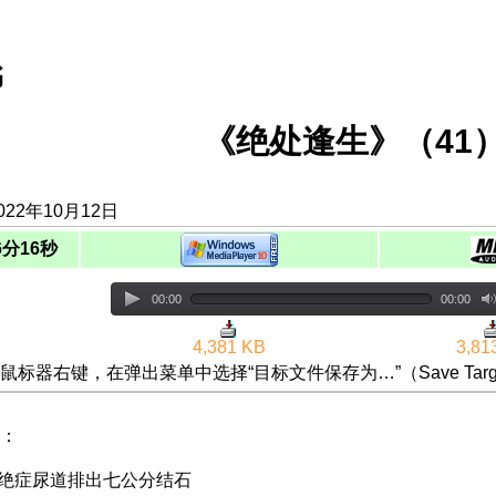
书
《绝处逢生》（41）
22年10月12日
6分16秒
00:00
00:00
4,381 KB
3,81
鼠标器右键，在弹出菜单中选择“目标文件保存为…”（Save Targ
：
愈绝症尿道排出七公分结石