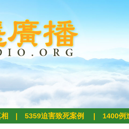
真相
|
5359迫害致死案例
|
1400