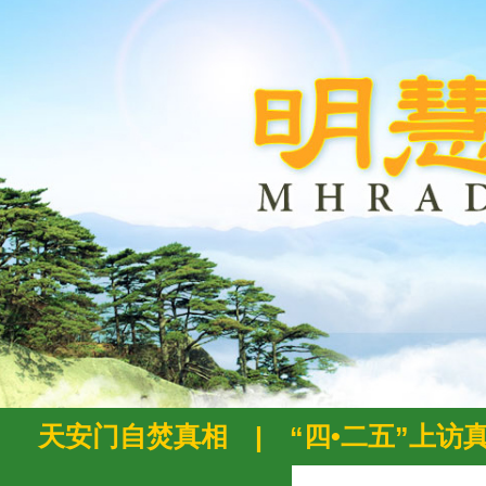
天安门自焚真相
|
“四•二五”上访