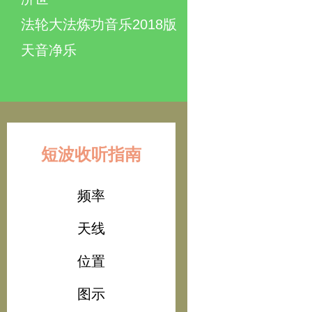
法轮大法炼功音乐2018版
天音净乐
短波收听指南
频率
天线
位置
图示