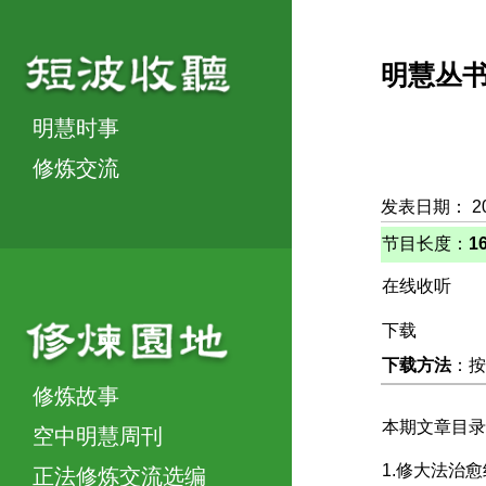
明慧丛
明慧时事
修炼交流
发表日期： 20
节目长度：
1
在线收听
下载
下载方法
：按
修炼故事
本期文章目录
空中明慧周刊
1.修大法治
正法修炼交流选编