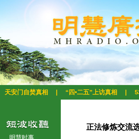
天安门自焚真相
|
“四•二五”上访真相
|
正法修炼交流
明慧时事