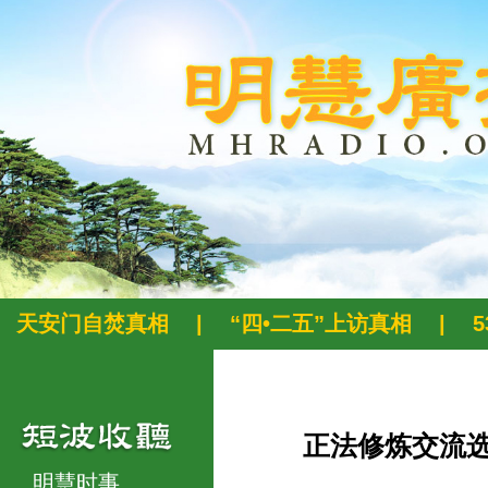
天安门自焚真相
|
“四•二五”上访真相
|
正法修炼交流
明慧时事