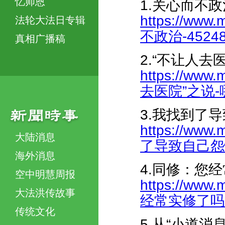
忆师恩
1.关心而不政
https://www.
法轮大法日专辑
不政治-452480
真相广播稿
2.“不让人去
https://www.
去医院”之说-哪来
3.我找到了
https://www.
大陆消息
了导致自己怨恨心
海外消息
4.同修：您
空中明慧周报
https://www.
大法洪传故事
经常实修了吗--4
传统文化
5.从“小道消