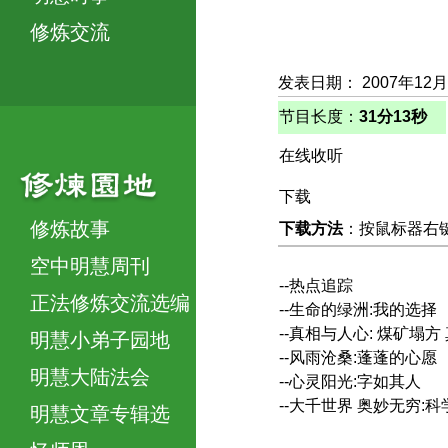
修炼交流
发表日期： 2007年12
节目长度：
31分13秒
在线收听
下载
修炼故事
下载方法
：按鼠标器右键，
空中明慧周刊
--热点追踪
正法修炼交流选编
--生命的绿洲:我的选择
--真相与人心: 煤矿塌方
明慧小弟子园地
--风雨沧桑:蓬蓬的心愿
明慧大陆法会
--心灵阳光:字如其人
--大千世界 奥妙无穷:
明慧文章专辑选