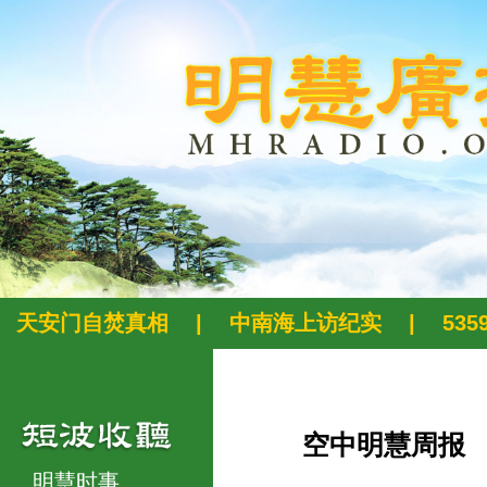
天安门自焚真相
|
中南海上访纪实
|
53
空中明慧周报
明慧时事