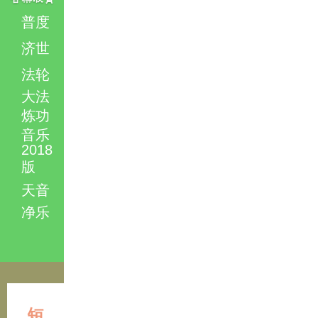
普度
济世
法轮
大法
炼功
音乐
2018
版
天音
净乐
短