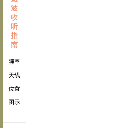
波
收
听
指
南
频率
天线
位置
图示