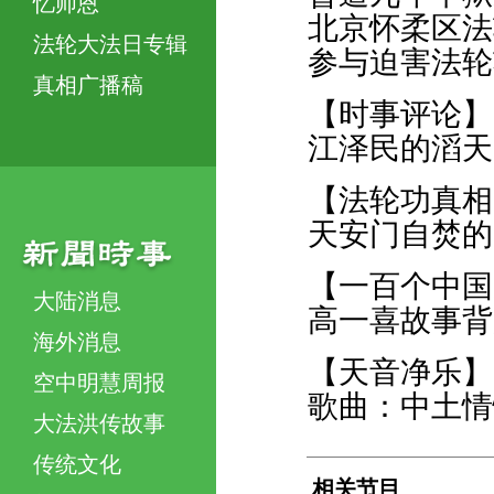
忆师恩
北京怀柔区法
法轮大法日专辑
参与迫害法轮
真相广播稿
【时事评论】
江泽民的滔天
【法轮功真相
天安门自焚的
【一百个中国
大陆消息
高一喜故事背
海外消息
【天音净乐】
空中明慧周报
歌曲：中土情
大法洪传故事
传统文化
相关节目