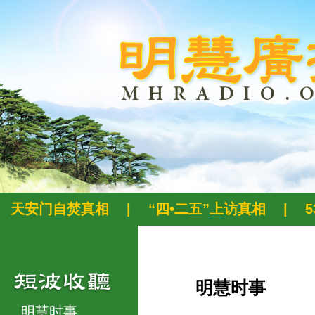
天安门自焚真相
|
“四•二五”上访真相
|
明慧时事
明慧时事