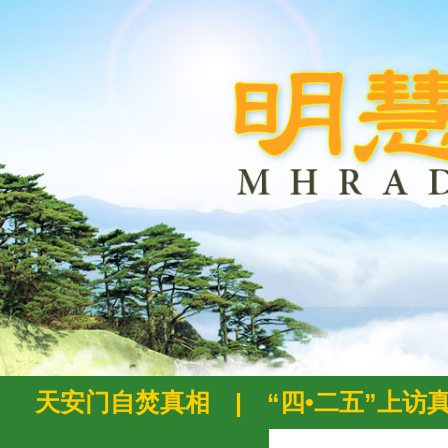
天安门自焚真相
|
“四•二五”上访