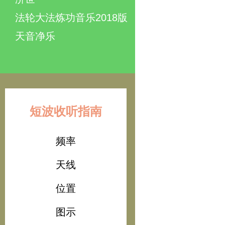
法轮大法炼功音乐2018版
天音净乐
短波收听指南
频率
天线
位置
图示