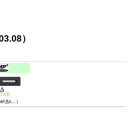
3.08）
0 KB
et
A
s…）