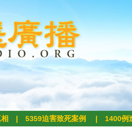
真相
|
5359迫害致死案例
|
1400