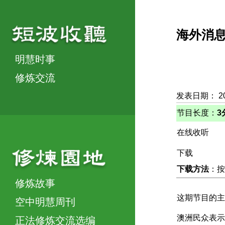
海外消
明慧时事
修炼交流
发表日期： 2
节目长度：
3
在线收听
下载
下载方法
：按
修炼故事
这期节目的主
空中明慧周刊
澳洲民众表示
正法修炼交流选编