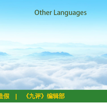
例造假
|
《九评》编辑部