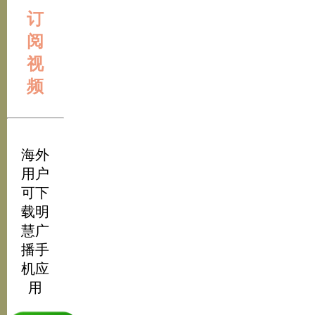
订
阅
视
频
海外
用户
可下
载明
慧广
播手
机应
用