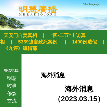
天安门自焚真相
|
“四•二五”上访真
相
|
5359迫害致死案例
|
1400例造假
|
《九评》编辑部
海外消息
明慧
时事
海外消息
修炼
（2023.03.15）
交流