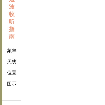
波
收
听
指
南
频率
天线
位置
图示