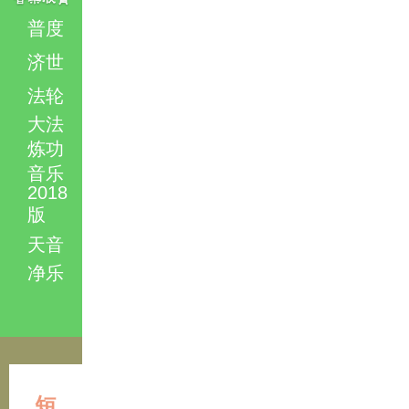
普度
济世
法轮
大法
炼功
音乐
2018
版
天音
净乐
短