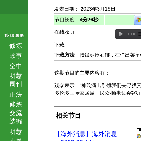
发表日期： 2023年3月15日
节目长度：
4分26秒
在线收听
00:00
修炼
下载
1
故事
下载方法
：按鼠标器右键，在弹出菜单中选择
空中
这期节目的主要内容有：
明慧
周刊
观众表示：“神韵演出引领我们去寻找真
多伦多国际家居展 民众相继现场学功
正法
修炼
交流
相关节目
选编
明慧
【海外消息】海外消息
小弟