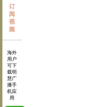
订
阅
视
频
海外
用户
可下
载明
慧广
播手
机应
用