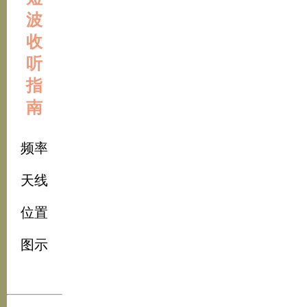
波
收
听
指
南
频率
天线
位置
图示