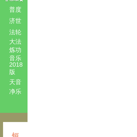
普度
济世
法轮
大法
炼功
音乐
2018
版
天音
净乐
短