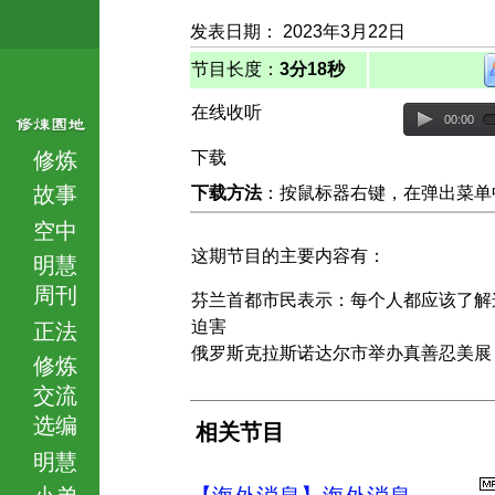
发表日期： 2023年3月22日
节目长度：
3分18秒
在线收听
00:00
修炼
下载
故事
下载方法
：按鼠标器右键，在弹出菜单中选择
空中
这期节目的主要内容有：
明慧
周刊
芬兰首都市民表示：每个人都应该了解
迫害
正法
俄罗斯克拉斯诺达尔市举办真善忍美展
修炼
交流
选编
相关节目
明慧
小弟