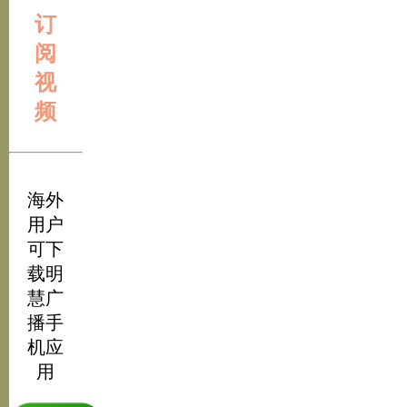
订
阅
视
频
海外
用户
可下
载明
慧广
播手
机应
用