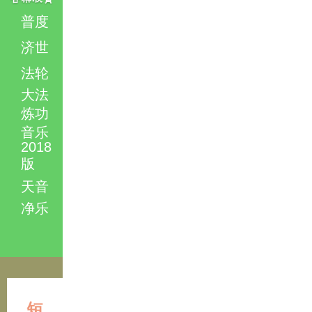
普度
济世
法轮
大法
炼功
音乐
2018
版
天音
净乐
短