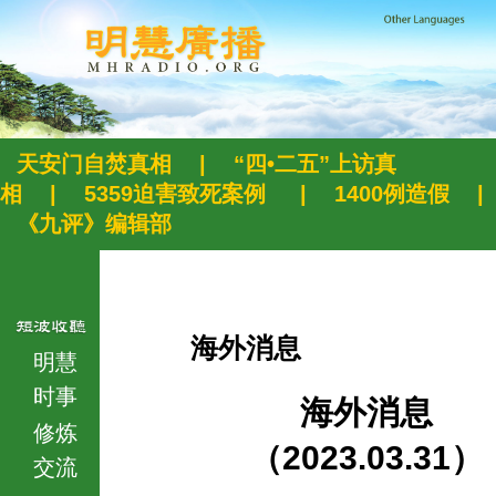
天安门自焚真相
|
“四•二五”上访真
相
|
5359迫害致死案例
|
1400例造假
|
《九评》编辑部
海外消息
明慧
时事
海外消息
修炼
（2023.03.31）
交流