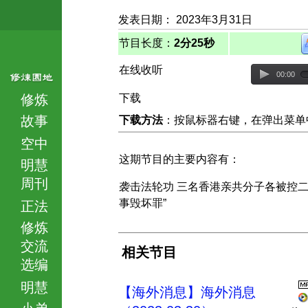
发表日期： 2023年3月31日
节目长度：
2分25秒
在线收听
00:00
修炼
下载
故事
下载方法
：按鼠标器右键，在弹出菜单中选择
空中
这期节目的主要内容有：
明慧
周刊
袭击法轮功 三名香港亲共分子各被控二
事毁坏罪”
正法
修炼
交流
相关节目
选编
明慧
【海外消息】海外消息
小弟