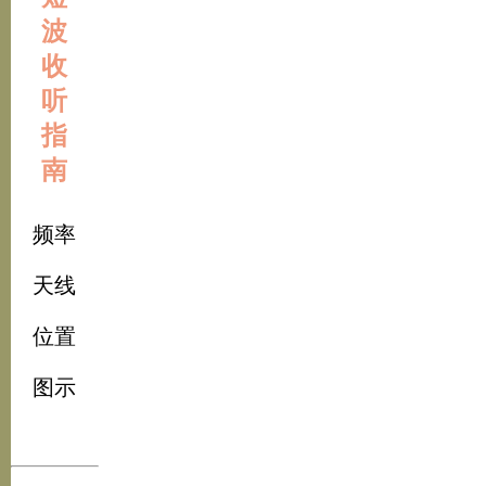
波
收
听
指
南
频率
天线
位置
图示