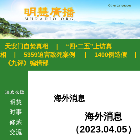
天安门自焚真相
|
“四•二五”上访真
相
|
5359迫害致死案例
|
1400例造假
|
《九评》编辑部
海外消息
明慧
时事
海外消息
修炼
（2023.04.05）
交流