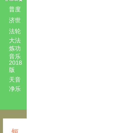
普度
济世
法轮
大法
炼功
音乐
2018
版
天音
净乐
短