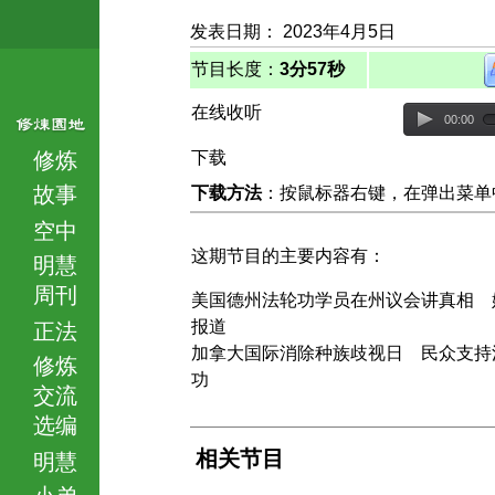
发表日期： 2023年4月5日
节目长度：
3分57秒
在线收听
00:00
修炼
下载
故事
下载方法
：按鼠标器右键，在弹出菜单中选择
空中
这期节目的主要内容有：
明慧
周刊
美国德州法轮功学员在州议会讲真相 
报道
正法
加拿大国际消除种族歧视日 民众支持
修炼
功
交流
选编
相关节目
明慧
小弟