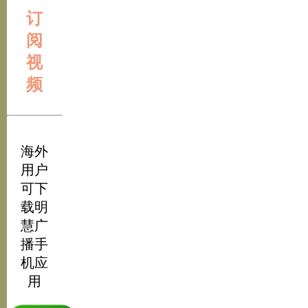
订
阅
视
频
海外
用户
可下
载明
慧广
播手
机应
用