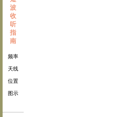
波
收
听
指
南
频率
天线
位置
图示