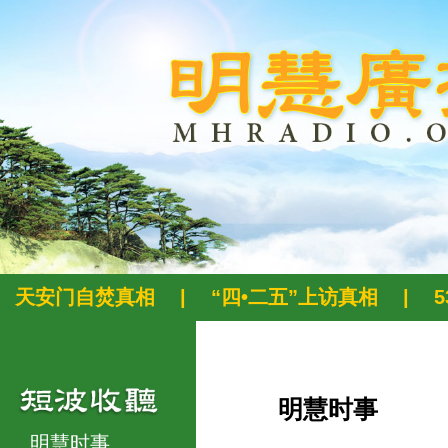
天安门自焚真相
|
“四•二五”上访真相
|
明慧时事
明慧时事