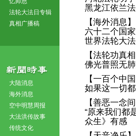
忆师恩
黑龙江依兰法
法轮大法日专辑
【海外消息】
真相广播稿
六十二个国家
世界法轮大法
【法轮功真相
佛光普照无肺
【一百个中国
大陆消息
如果这一切都
海外消息
【善恶一念间
空中明慧周报
“原来我们都
大法洪传故事
众生》有感
传统文化
【天音净乐】