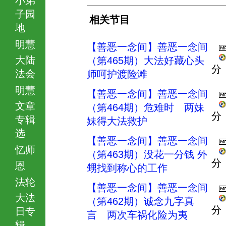
子园
相关节目
地
明慧
【善恶一念间】善恶一念间
大陆
（第465期）大法好藏心头
分
法会
师呵护渡险滩
明慧
【善恶一念间】善恶一念间
文章
（第464期）危难时 两妹
分
专辑
妹得大法救护
选
【善恶一念间】善恶一念间
忆师
（第463期）没花一分钱 外
分
恩
甥找到称心的工作
法轮
【善恶一念间】善恶一念间
大法
（第462期）诚念九字真
分
日专
言 两次车祸化险为夷
辑