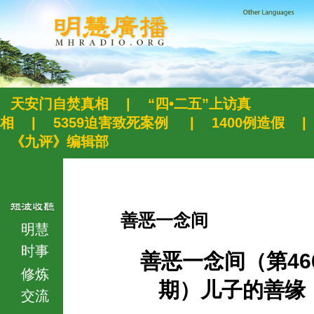
天安门自焚真相
|
“四•二五”上访真
相
|
5359迫害致死案例
|
1400例造假
|
《九评》编辑部
善恶一念间
明慧
时事
善恶一念间（第46
修炼
期）儿子的善缘
交流