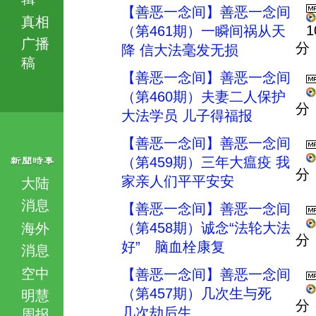
【善恶一念间】善恶一念间
真相
1
（第461期）一瞬间祸从天
广播
分
降 信大法毫发无损
稿
【善恶一念间】善恶一念间
（第460期）夫妻二人保护
分
大法学员 儿子得福报
【善恶一念间】善恶一念间
（第459期）三年大瘟疫 我
分
家亲人们平平安安
大陆
消息
【善恶一念间】善恶一念间
（第458期）诚念“法轮大法
海外
分
好” 脑血栓康复
消息
空中
【善恶一念间】善恶一念间
（第457期）几次生与死
明慧
分
几次劫后生
周报