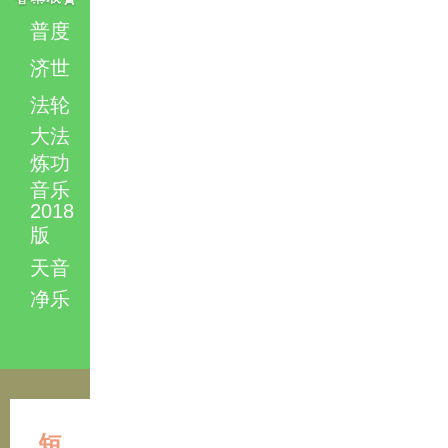
普度
济世
法轮
大法
炼功
音乐
2018
版
天音
净乐
短