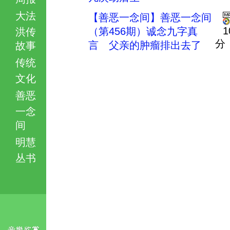
大法
【善恶一念间】善恶一念间
1
（第456期）诚念九字真
洪传
分
言 父亲的肿瘤排出去了
故事
传统
文化
善恶
一念
间
明慧
丛书