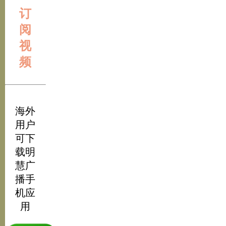
订
阅
视
频
海外
用户
可下
载明
慧广
播手
机应
用