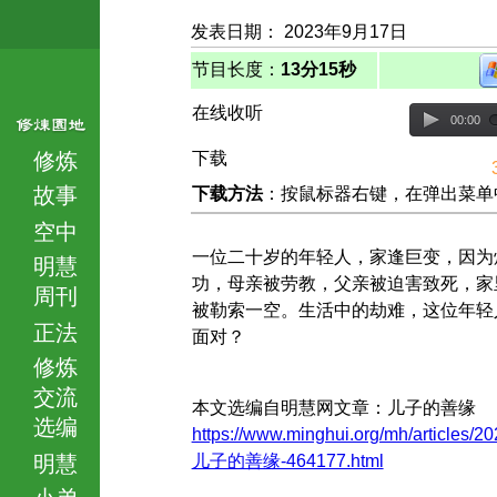
发表日期： 2023年9月17日
节目长度：
13分15秒
在线收听
00:00
修炼
下载
故事
下载方法
：按鼠标器右键，在弹出菜单中选择
空中
一位二十岁的年轻人，家逢巨变，因为
明慧
功，母亲被劳教，父亲被迫害致死，家
周刊
被勒索一空。生活中的劫难，这位年轻
正法
面对？
修炼
交流
本文选编自明慧网文章：儿子的善缘
选编
https://www.minghui.org/mh/articles/20
明慧
儿子的善缘-464177.html
小弟