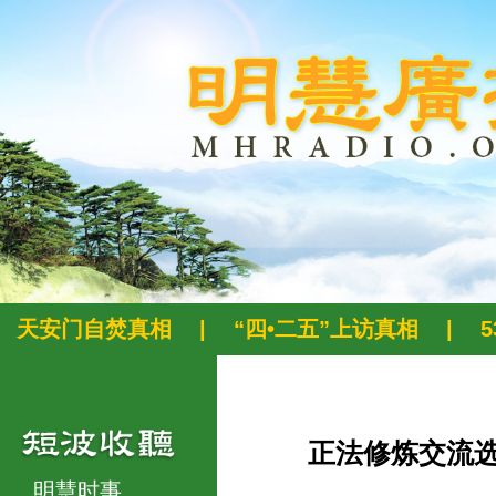
天安门自焚真相
|
“四•二五”上访真相
|
正法修炼交流
明慧时事