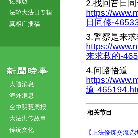
忆师恩
2.找回昔日同
https://www.
法轮大法日专辑
日同修-465337
真相广播稿
3.警察是来
https://www.
来求救的-4653
4.问路悟道
https://www.
大陆消息
道-465194.ht
海外消息
空中明慧周报
相关节目
大法洪传故事
传统文化
【正法修炼交流选编