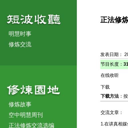
正法修
明慧时事
修炼交流
发表日期： 20
节目长度：
3
在线收听
下载
下载方法
：按
修炼故事
交流文章：
空中明慧周刊
1.在讲真相
正法修炼交流选编