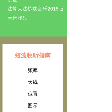
法轮大法炼功音乐2018版
天音净乐
短波收听指南
频率
天线
位置
图示