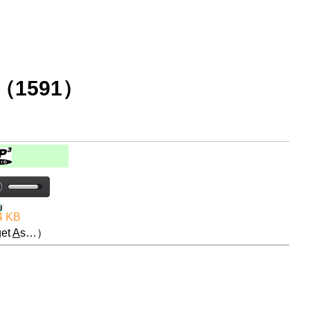
1591）
4 KB
et
A
s…）