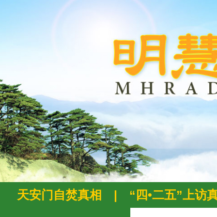
天安门自焚真相
|
“四•二五”上访