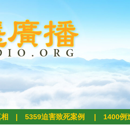
真相
|
5359迫害致死案例
|
1400