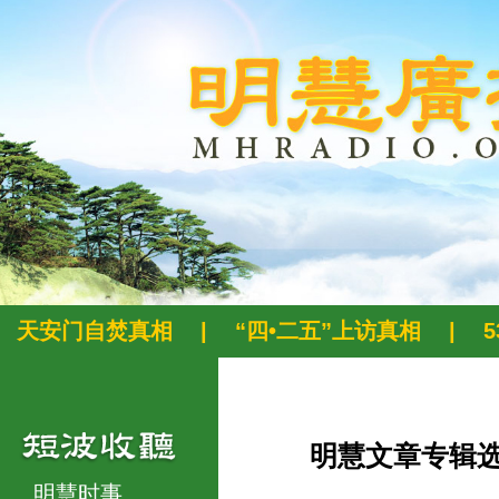
天安门自焚真相
|
“四•二五”上访真相
|
明慧文章专辑
明慧时事