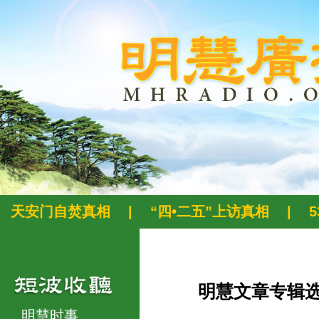
天安门自焚真相
|
“四•二五”上访真相
|
明慧文章专辑
明慧时事