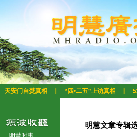
天安门自焚真相
|
“四•二五”上访真相
|
明慧文章专辑
明慧时事