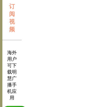
订
阅
视
频
海外
用户
可下
载明
慧广
播手
机应
用