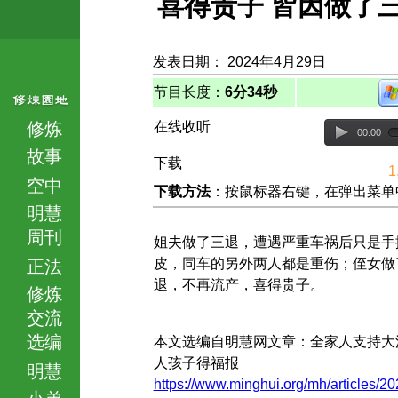
喜得贵子 皆因做了
发表日期： 2024年4月29日
节目长度：
6分34秒
修炼
在线收听
00:00
故事
下载
1
空中
下载方法
：按鼠标器右键，在弹出菜单中选择
明慧
周刊
姐夫做了三退，遭遇严重车祸后只是手
皮，同车的另外两人都是重伤；侄女做
正法
退，不再流产，喜得贵子。
修炼
交流
选编
本文选编自明慧网文章：全家人支持大
人孩子得福报
明慧
https://www.minghui.org/mh/articles/20
小弟