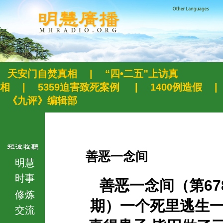
天安门自焚真相
|
“四•二五”上访真
相
|
5359迫害致死案例
|
1400例造假
|
《九评》编辑部
善恶一念间
明慧
时事
善恶一念间（第67
修炼
期）一个死里逃生
交流