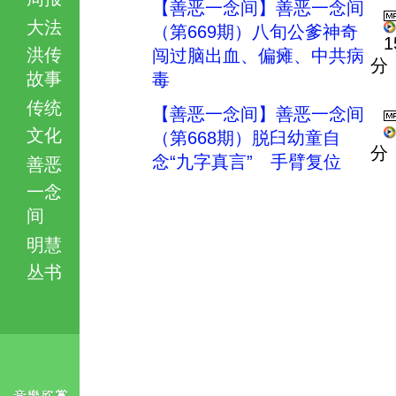
【善恶一念间】善恶一念间
大法
（第669期）八旬公爹神奇
1
洪传
闯过脑出血、偏瘫、中共病
分
故事
毒
传统
【善恶一念间】善恶一念间
文化
（第668期）脱臼幼童自
分
念“九字真言” 手臂复位
善恶
一念
间
明慧
丛书