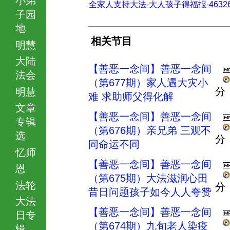
全家人支持大法-大人孩子得福报-463268.
子园
地
相关节目
明慧
大陆
【善恶一念间】善恶一念间
法会
（第677期）家人遇大灾小
分
明慧
难 求助师父得化解
文章
【善恶一念间】善恶一念间
专辑
（第676期）亲兄弟 三观不
选
分
同命运不同
忆师
【善恶一念间】善恶一念间
恩
（第675期）大法滋润心田
法轮
分
昔日问题孩子如今人人夸赞
大法
【善恶一念间】善恶一念间
日专
（第674期）九旬老人染疫
辑