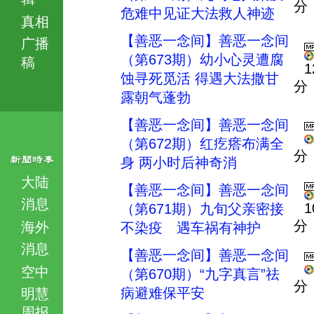
分
危难中见证大法救人神迹
真相
【善恶一念间】善恶一念间
广播
（第673期）幼小心灵遭腐
稿
1
蚀寻死觅活 得遇大法撒甘
分
露朝气蓬勃
【善恶一念间】善恶一念间
（第672期）红疙瘩布满全
分
身 两小时后神奇消
大陆
【善恶一念间】善恶一念间
消息
1
（第671期）九旬父亲密接
分
海外
不染疫 遇车祸有神护
消息
【善恶一念间】善恶一念间
空中
（第670期）“九字真言”祛
分
病避难保平安
明慧
周报