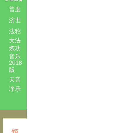
普度
济世
法轮
大法
炼功
音乐
2018
版
天音
净乐
短