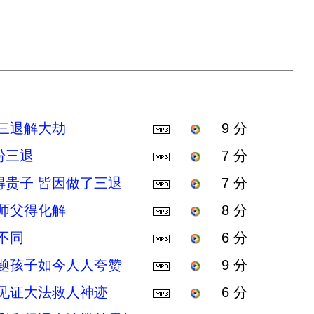
三退解大劫
9 分
纷三退
7 分
得贵子 皆因做了三退
7 分
师父得化解
8 分
不同
6 分
问题孩子如今人人夸赞
9 分
中见证大法救人神迹
6 分