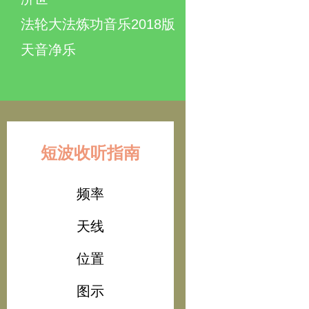
法轮大法炼功音乐2018版
天音净乐
短波收听指南
频率
天线
位置
图示