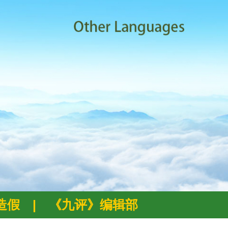
例造假
|
《九评》编辑部