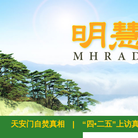
天安门自焚真相
|
“四•二五”上访