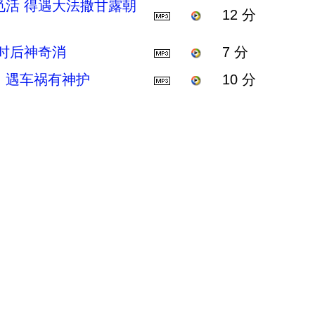
觅活 得遇大法撒甘露朝
12 分
时后神奇消
7 分
 遇车祸有神护
10 分