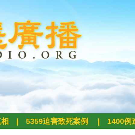
真相
|
5359迫害致死案例
|
1400