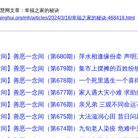
慧网文章：幸福之家的秘诀
.minghui.org/mh/articles/2024/3/16/幸福之家的秘诀-468419.html
间】善恶一念间（第680期）萍水相逢缘份牵 声明
间】善恶一念间（第679期）集市上摆摊的百姓纷
间】善恶一念间（第678期）一个死里逃生一个喜
间】善恶一念间（第677期）家人遇大灾小难 求助
间】善恶一念间（第676期）亲兄弟 三观不同命运
间】善恶一念间（第675期）大法滋润心田 昔日
间】善恶一念间（第674期）九旬老人染疫 危难