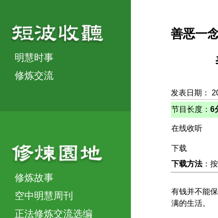
善恶一
明慧时事
修炼交流
发表日期： 2
节目长度：
6
在线收听
下载
下载方法
：按
修炼故事
有钱并不能保
空中明慧周刊
满的生活。
正法修炼交流选编